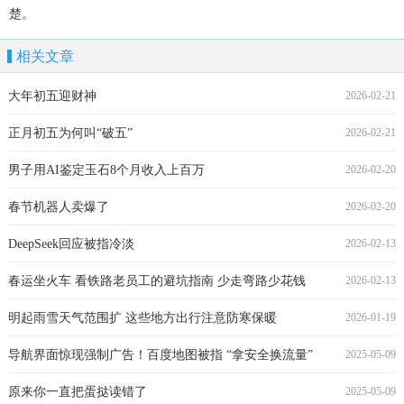
楚。
相关文章
大年初五迎财神
2026-02-21
正月初五为何叫“破五”
2026-02-21
男子用AI鉴定玉石8个月收入上百万
2026-02-20
春节机器人卖爆了
2026-02-20
DeepSeek回应被指冷淡
2026-02-13
春运坐火车 看铁路老员工的避坑指南 少走弯路少花钱
2026-02-13
明起雨雪天气范围扩 这些地方出行注意防寒保暖
2026-01-19
导航界面惊现强制广告！百度地图被指 “拿安全换流量”
2025-05-09
原来你一直把蛋挞读错了
2025-05-09