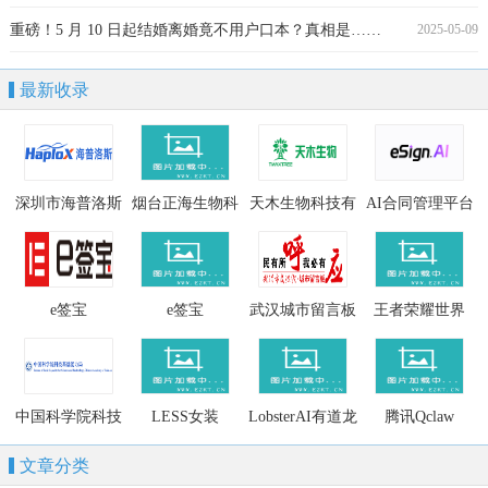
重磅！5 月 10 日起结婚离婚竟不用户口本？真相是……
2025-05-09
最新收录
深圳市海普洛斯
烟台正海生物科
天木生物科技有
AI合同管理平台
生物科技有限公
技股份有限公司
限公司
司
e签宝
e签宝
武汉城市留言板
王者荣耀世界
中国科学院科技
LESS女装
LobsterAI有道龙
腾讯Qclaw
基础能力局
虾
文章分类