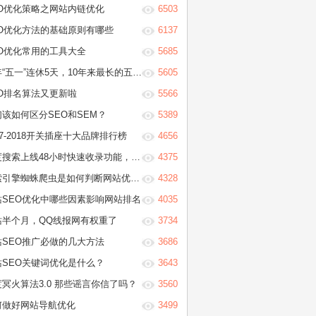
EO优化策略之网站内链优化
6503
EO优化方法的基础原则有哪些
6137
EO优化常用的工具大全
5685
“五一”连休5天，10年来最长的五一假期
5605
EO排名算法又更新啦
5566
们该如何区分SEO和SEM？
5389
17-2018开关插座十大品牌排行榜
4656
搜索上线48小时快速收录功能，只需3分钟学会它！
4375
引擎蜘蛛爬虫是如何判断网站优质程度？
4328
站SEO优化中哪些因素影响网站排名
4035
站半个月，QQ线报网有权重了
3734
站SEO推广必做的几大方法
3686
站SEO关键词优化是什么？
3643
冥火算法3.0 那些谣言你信了吗？
3560
何做好网站导航优化
3499