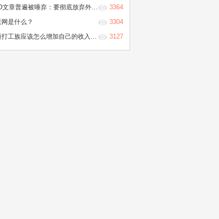
O文章普遍被唾弃：要彻底放弃外链建设吗
3364
联网是什么？
3304
工族应该怎么增加自己的收入？从此不再拿着几千元的‘死工资’
3127