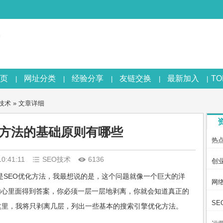
页
网址分类
经验分享
友链交换
最新加入
T
|
|
|
|
|
O技术
» 文章详细
化方法的基础原则有哪些
热
10:41:11
SEO技术
6136
创
是SEO优化方法，我最想说的是，这个问题就像一个巨大的洋
网
内心里面得到答案，你必须一层一层地剥离，你就会知道真正的
SE
这里，我将只剥离几层，列出一些基本的搜索引擎优化方法。