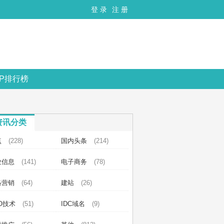
登 录
注 册
OP排行榜
资讯分类
点
(228)
国内头条
(214)
业信息
(141)
电子商务
(78)
络营销
(64)
建站
(26)
O技术
(51)
IDC域名
(9)