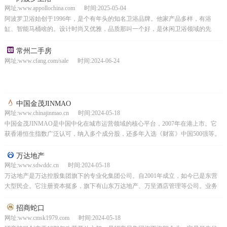
网址:www.appollochina.com 时间:2025-05-04
阿波罗卫浴始创于1996年，是个有年头的知名卫浴品牌。他家产品多样，有浴
缸、智能马桶啥的。设计时尚又优雅，品质那叫一个好，是休闲卫浴领域的先
锋，深受消费者喜欢。
常州二手房
网址:www.cfang.com/sale 时间:2024-06-24
中国金茂JINMAO
网址:www.chinajinmao.cn 时间:2024-05-18
中国金茂JINMAO是中国中化在城市运营领域的核心平台，2007年在港上市。它
获香港恒生指数广泛认可，纳入多个成分股，还多年入选《财富》中国500强等。
其母公司中国中化业务超广，是全球领先的综合...
万达地产
网址:www.sdwddc.cn 时间:2024-05-18
万达地产是万达控股集团旗下的专业化集团公司。自2001年成立，如今已是东营
大型民企。它注册资本挺多，旗下有山东万达地产、万呈酒店管理等公司。业务
范围很广，像房地产开发、酒店管理咨询、物业管理服务...
招商蛇口
网址:www.cmsk1979.com 时间:2024-05-18