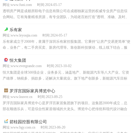
网址:www.funi.com 时间:2024-05-17
透明房产网是成都房联电子信息有限公司在成都独家运营的权威专业房产信息综
合网站。它有海量精准房源，有专业团队，为咱老百姓打造“透明、准确、及时、
公开、对称”的房地产门户。咱能随时查楼盘销售、价格等...
乐有家
网址:www.leyoujia.com 时间:2024-05-17
乐有家成立于2008年，隶属于深圳乐有家控股集团。它秉持“让房产交易更简单”使
命，业务广，有二手房买卖、新房代理等。靠创新科技驱动，线上线下结合，服
务优，未来继续护航房产交易。
恒大集团
网址:www.evergrande.com 时间:2023-10-02
恒大集团是全球500强企业，业务多元，涵盖地产、新能源汽车等八大产业。它资
产雄厚，纳税多、捐款多，还解决大量就业。旗下地产创新多，新能源汽车目标
远大，物业智能化服务广，恒腾网络有好平台和影视公司...
罗浮宫国际家具博览中心
网址:www.louvre.cn 时间:2023-09-25
罗浮宫国际家具博览中心是罗浮宫家居集团旗下的项目。这集团2000年成立，总
部在顺德乐从，可是综合性家居领域的大龙头。博览中心把传统和现代设计融合
得超棒，有高品质又时尚的家居产品和服务，一直在引领...
碧桂园控股有限公司
网址:www.bgy.com.cn 时间:2023-06-20