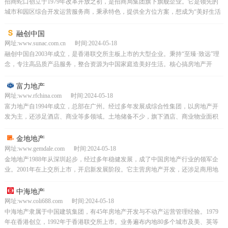
招商蛇口创立于1979年改革开放之初，是招商局集团旗下旗舰企业。它是领先的
城市和园区综合开发运营服务商，秉承特色，提供全方位方案，想成为“美好生活
承载者”。靠政策、区位和创新文化发展，贡献很大。
融创中国
网址:www.sunac.com.cn 时间:2024-05-18
融创中国自2003年成立，是香港联交所主板上市的大型企业。秉持“至臻·致远”理
念，专注高品质产品服务，整合资源为中国家庭造美好生活。核心搞房地产开
发，还涉足物业、冰雪、文旅等多元业务，是行业头部...
富力地产
网址:www.rfchina.com 时间:2024-05-18
富力地产自1994年成立，总部在广州。经过多年发展成综合性集团，以房地产开
发为主，还涉足酒店、商业等多领域。土地储备不少，旗下酒店、商业物业面积
大，是中国房地产重要力量。
金地地产
网址:www.gemdale.com 时间:2024-05-18
金地地产1988年从深圳起步，经过多年稳健发展，成了中国房地产行业的领军企
业。2001年在上交所上市，开启新发展阶段。它主营房地产开发，还涉足商用地
产、房地产金融、智慧服务等多元业务。业务不光覆...
中海地产
网址:www.coli688.com 时间:2024-05-18
中海地产隶属于中国建筑集团，有45年房地产开发与不动产运营管理经验。1979
年在香港创立，1992年于香港联交所上市。业务遍布内地80多个城市及美、英等