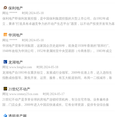
多个国家和地区。它全产业链整合联动能力强，...
保利地产
网址:***** 时间:2024-05-18
保利地产即保利发展控股，是中国保利集团控股的大型上市公司。自1992年成
立，秉承“打造具有卓越竞争力的不动产生态平台”愿景，以不动产投资开发等为基
础提供综合服务。它位居《福布斯》世界排名前列，是...
华润地产
网址:***** 时间:2024-05-18
华润地产背靠华润集团，这家国企历史超80年，前身是1938年香港的“联和行”。
1948年改组为华润公司，1952年隶属转至中央贸易部（今商务部）。1983年成立
华润（集团）有限公司。1999年与...
龙湖地产
网址:www.longfor.com 时间:2024-05-18
龙湖地产自1993年在重庆创立，发展成行业领军。2009年在港上市，还入选恒生
指数成份股等。聚焦开发、运营、服务，有五大航道协同。布局一二线城市，靠
品质服务获认可，实现内生增长和可持续发展。
21世纪不动产
网址:www.century21cn.com 时间:2024-05-17
21世纪不动产是享誉全球的房地产连锁经营机构，专注住宅市场。业务遍布多
国，门店众多。2000年进入中国后快速成长。它有全球资源，提供专业综合服
务，像特许加盟、二手买卖租赁、海外置业等，满足一站式...
透明房产网