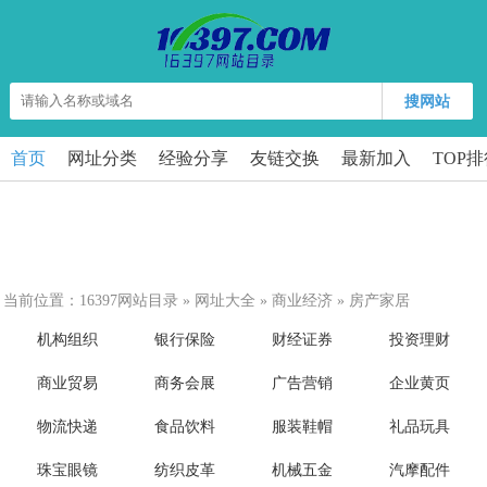
搜网站
首页
网址分类
经验分享
友链交换
最新加入
TOP
当前位置：
16397网站目录
»
网址大全
»
商业经济
»
房产家居
机构组织
银行保险
财经证券
投资理财
商业贸易
商务会展
广告营销
企业黄页
物流快递
食品饮料
服装鞋帽
礼品玩具
珠宝眼镜
纺织皮革
机械五金
汽摩配件