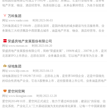
碧桂园控股有限公司成立于1992年，总部在广东佛山。它是行业领军者，业务有
地产开发、物业、酒店经营等。热衷创新公益，未来会秉持理念，为各方创造更
大价值。
万科集团
网址:www.vanke.com 时间:2023-06-03
万科集团成立于1984年，总部在深圳，是国内领先的城乡建设与生活服务商。业
务聚焦三大经济圈及中西部重点城市，涵盖地产开发、物业、酒店经营等。在全
国多地开展业务，项目众多。知名度高，还热衷公益促发展。
荣盛房地产发展股份有限公司
网址:www.risesun.cn 时间:2023-04-20
荣盛房地产发展股份有限公司，简称“荣盛发展”，1996年成立，2007年上市，是河
北首家IPO上市房企。总部在深圳，业务遍及全国。它以地产开发等为主业，秉
持“诚信、创新”价值观，有专业团队，重品...
绿地集团
网址:www.ldjt.com.cn 时间:2023-04-13
绿地集团创立于1992年7月18日，总部在上海，是世界500强企业，还是中国领先
的综合性房地产企业。它在A股整体上市，还控股香港上市公司。业务涵盖房地产
开发、物业管理、酒店运营等领域，在全球开展...
爱空间官网
网址:www.ikongjian.com 时间:2022-12-28
爱空间2014年10月，爱空间正式成立，致力于通过科技创新，建设以“供应链、信
息化系统、产业化工人”三大基础设施为支柱的标准化家装，让每一个中国家庭都