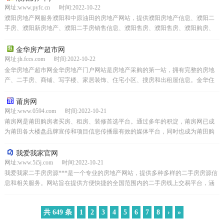
网址:www.pyfc.cn 时间:2022-10-22
濮阳房地产网服务濮阳和中原油田的房地产网站，提供濮阳房地产信息、濮阳二
手房、濮阳新房地产、濮阳二手房销售信息、濮阳售房、濮阳售房、濮阳购房、
濮阳租赁、中原油田二手房销售、中原油田房地产信息、中原...
金华房产超市网
网址:jh.fccs.com 时间:2022-10-22
金华房地产超市网金华房地产门户网站是房地产采购的第一站，拥有完整的房地
产、二手房、商铺、写字楼、家居装饰、住宅小区、搜房和出租屋信息。金华住
宅网、金华房地产、金华新居、金华二手房、金华租房、金华...
莆房网
网址:www.0594.com 时间:2022-10-21
莆房网是莆田购房者买房、租房、装修首选平台。通过多年的积淀，莆房网已成
为莆田各大楼盘品牌宣传和项目信息传播最有效的媒体平台，同时也成为莆田购
房人群获取房地产资讯和交流的权威网络平台。网站由莆田市...
我爱我家官网
网址:www.5i5j.com 时间:2022-10-21
我爱我家二手房房源***是一个专业的房地产网站，提供多种多样的二手房房源信
息和相关服务。网站旨在提供方便快捷的全国范围内的二手房线上交易平台，涵
盖北京、上海、广州、深圳等重点城市及周边全国主要地...
共 649 条
1
2
3
4
5
6
7
8
›
»