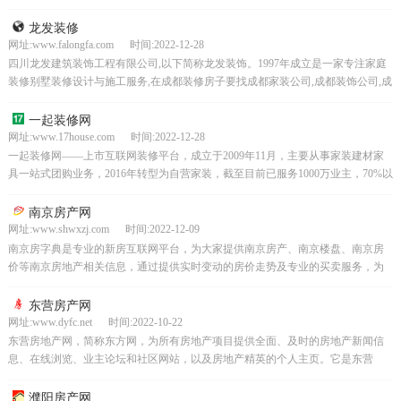
能享受靠谱、省心的一站式家装服务。省心装修就...
龙发装修
网址:www.falongfa.com 时间:2022-12-28
四川龙发建筑装饰工程有限公司,以下简称龙发装饰。1997年成立是一家专注家庭
装修别墅装修设计与施工服务,在成都装修房子要找成都家装公司,成都装饰公司,成
都别墅装修就找龙发装饰。过硬的工程施工在龙...
一起装修网
网址:www.17house.com 时间:2022-12-28
一起装修网——上市互联网装修平台，成立于2009年11月，主要从事家装建材家
具一站式团购业务，2016年转型为自营家装，截至目前已服务1000万业主，70%以
上的客户来自口碑介绍。是一个由装修业...
南京房产网
网址:www.shwxzj.com 时间:2022-12-09
南京房字典是专业的新房互联网平台，为大家提供南京房产、南京楼盘、南京房
价等南京房地产相关信息，通过提供实时变动的房价走势及专业的买卖服务，为
您在南京找一个新家。
东营房产网
网址:www.dyfc.net 时间:2022-10-22
东营房地产网，简称东方网，为所有房地产项目提供全面、及时的房地产新闻信
息、在线浏览、业主论坛和社区网站，以及房地产精英的个人主页。它是东营
市、胜利油田、黄河三角洲房地产媒体和业内外网民认可的最大...
濮阳房产网