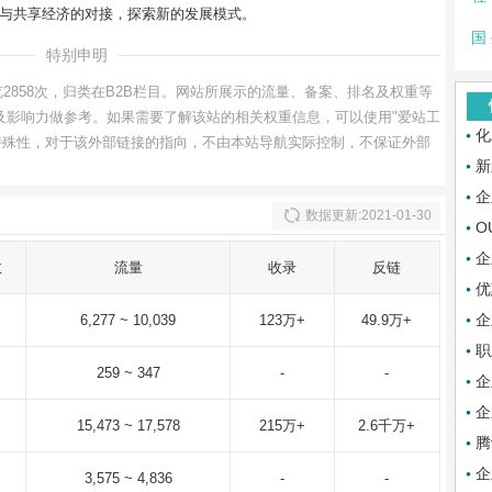
与共享经济的对接，探索新的发展模式。
国
特别申明
2858次，归类在B2B栏目。网站所展示的流量、备案、排名及权重等
网站价值及影响力做参考。如果需要了解该站的相关权重信息，可以使用"爱站工
化
导航的特殊性，对于该外部链接的指向，不由本站导航实际控制，不保证外部
新
企
数据更新:2021-01-30
O
企
数
流量
收录
反链
优
企
6,277 ~ 10,039
123万+
49.9万+
职
259 ~ 347
-
-
企
企
15,473 ~ 17,578
215万+
2.6千万+
腾
企
3,575 ~ 4,836
-
-