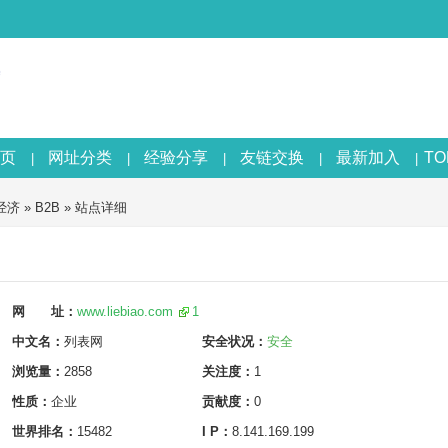
页
网址分类
经验分享
友链交换
最新加入
T
|
|
|
|
|
经济
»
B2B
» 站点详细
网 址：
www.liebiao.com
1
中文名：
列表网
安全状况：
安全
浏览量：
2858
关注度：
1
性质：
企业
贡献度：
0
世界排名：
15482
I P：
8.141.169.199