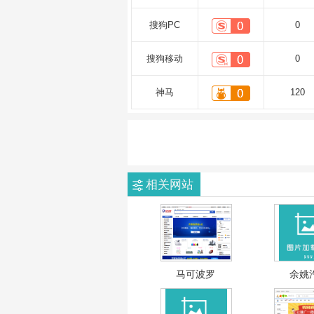
搜狗PC
0
搜狗移动
0
神马
120
相关网站
马可波罗
余姚