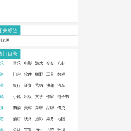
相关标签
列表网
热门目录
 乐
|
音乐
电影
游戏
交友
八卦
 络
|
门户
软件
联盟
工具
教程
 业
|
银行
证券
营销
快递
汽车
 说
|
小说
出版
文学
作家
电子书
 务
|
购物
美容
菜谱
品牌
借贷
 游
|
酒店
线路
摄影
票务
地图
 会
|
公益
宗教
历史
古迹
环境