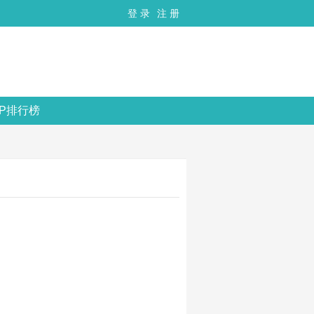
登 录
注 册
OP排行榜