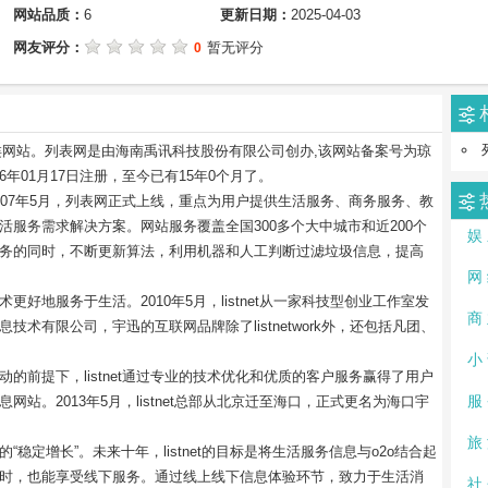
网站品质：
6
更新日期：
2025-04-03
网友评分：
暂无评分
0
类网站。列表网是由海南禹讯科技股份有限公司创办,该网站备案号为琼
006年01月17日注册，至今已有15年0个月了。
7年5月，列表网正式上线，重点为用户提供生活服务、商务服务、教
服务需求解决方案。网站服务覆盖全国300多个大中城市和近200个
娱
务的同时，不断更新算法，利用机器和人工判断过滤垃圾信息，提高
网
地服务于生活。2010年5月，listnet从一家科技型创业工作室发
商
术有限公司，宇迅的互联网品牌除了listnetwork外，还包括凡团、
小
前提下，listnet通过专业的技术优化和优质的客户服务赢得了用户
站。2013年5月，listnet总部从北京迁至海口，正式更名为海口宇
服
旅
增长”。未来十年，listnet的目标是将生活服务信息与o2o结合起
时，也能享受线下服务。通过线上线下信息体验环节，致力于生活消
社