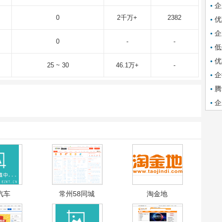
企
0
2千万+
2382
优
企
0
-
-
低
优
25 ~ 30
46.1万+
-
企
腾
企
汽车
常州58同城
淘金地