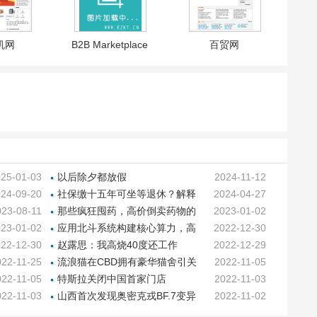
机网
B2B Marketplace
百贸网
25-01-03
以后除夕都放假
2024-11-12
24-09-20
社保缴十五年可坐等退休？解释
2024-04-27
来了
023-08-11
那些疯狂囤药，高价倒卖药物的
2023-01-02
聪明人，终于急了
23-01-02
应用北斗系统构建核心算力，高
2022-12-30
德在近360个城市上线“绿灯导
22-12-30
赵露思：我高烧40度还工作
2022-12-29
航”
022-11-25
流浪猫在CBD拥有豪华猫舍引关
2022-11-05
注
022-11-05
特斯拉关闭中国首家门店
2022-11-03
022-11-03
山西首次发现奥密克戎BF.7变异
2022-11-02
株