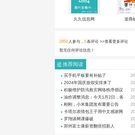
久久信息网
发商
2858
人参与，
0
条评论 >>
查看更多评论
暂无任何评论信息！
推荐阅读
买手机平板要有补贴了
20
2024年国庆放假安排来了
20
积极维护防汛救灾网络秩序倡议
2
书
油价调整消息：今天1月2日，各
20
地调价后92、95、98号汽油价
刚刚，小米集团发布重要公告
20
格
卡塔尔表情包王子用中文感谢网
2
友
罗翔谈网课爆破
2
郑州富士康薪资翻倍招新人
2