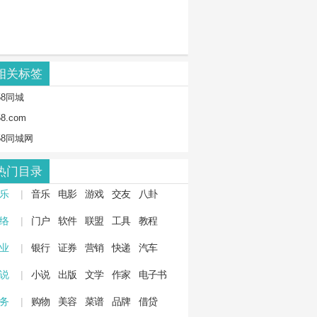
相关标签
58同城
58.com
58同城网
热门目录
 乐
|
音乐
电影
游戏
交友
八卦
 络
|
门户
软件
联盟
工具
教程
 业
|
银行
证券
营销
快递
汽车
 说
|
小说
出版
文学
作家
电子书
 务
|
购物
美容
菜谱
品牌
借贷