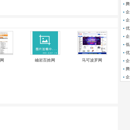
腾
企
企
优
企
低
优
网
岫岩百姓网
马可波罗网
企
腾
企