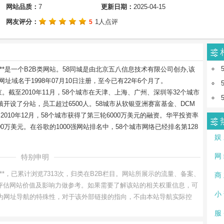
网站品质：
7
更新日期：
2025-04-15
网友评分：
1人点评
5
***是一个B2B类网站。58同城是由北京五八信息技术有限公司创办,该
站网址域名于1998年07月10日注册，至今已有22年6个月了。
北京。截至2010年11月，58个城市在天津、上海、广州、深圳等32个城市
开设了分站，员工超过6500人。58城市从软银亚洲赛富基金、DCM
010年12月，58个城市获得了第三轮6000万美元的融资。华平投资率
0万美元。在谷歌的1000强网站排名中，58个城市网络已经排名第128
娱
网
特别申明
***，已累计浏览7313次，归类在B2B栏目。网站所展示的流量、备案、
商
新，仅供评估网站价值及影响力做参考。如果需要了解该站的相关权重信息，可
小
询。因为网址导航的特殊性，对于该外部链接的指向，不由本站导航实际控
服