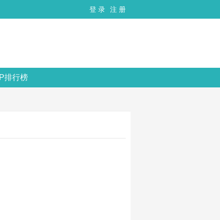
登 录
注 册
OP排行榜