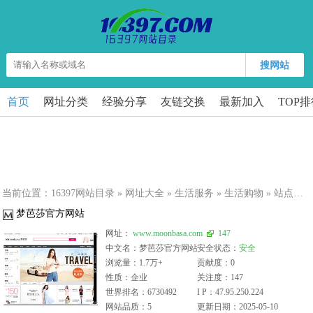
搜网站
首页
网址分类
经验分享
友链交换
最新加入
TOP
当前位置：
16397网站目录
»
网址大全
»
生活服务
»
生活购物
» 站点详细
梦芭莎官方网站
网址：
www.moonbasa.com
147
中文名：梦芭莎官方网站
安全状态：
安全
浏览量：1.7万+
贡献度：0
性质：企业
关注度：147
世界排名：6730492
I P：47.95.250.224
网站品质：5
更新日期：2025-05-10