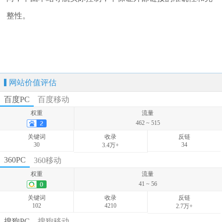
整性。
网站价值评估
百度PC
百度移动
权重
流量
462 ~ 515
关键词
收录
反链
30
34
3.4万+
权重
流量
360PC
360移动
191 ~ 212
权重
流量
关键词
收录
反链
41 ~ 56
32
-
-
关键词
收录
反链
102
4210
2.7万+
权重
流量
搜狗PC
搜狗移动