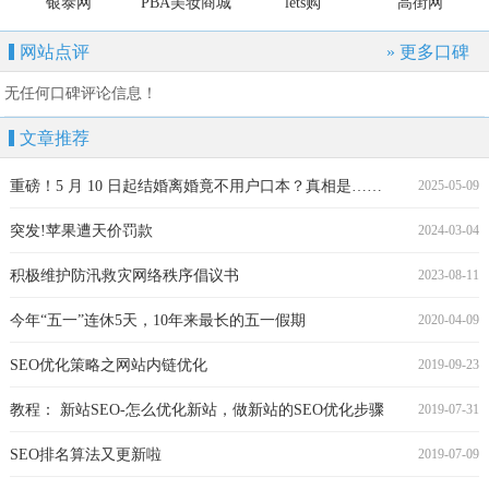
银泰网
PBA美妆商城
lets购
高街网
网站点评
» 更多口碑
无任何口碑评论信息！
文章推荐
重磅！5 月 10 日起结婚离婚竟不用户口本？真相是……
2025-05-09
突发!苹果遭天价罚款
2024-03-04
积极维护防汛救灾网络秩序倡议书
2023-08-11
今年“五一”连休5天，10年来最长的五一假期
2020-04-09
SEO优化策略之网站内链优化
2019-09-23
教程： 新站SEO-怎么优化新站，做新站的SEO优化步骤
2019-07-31
SEO排名算法又更新啦
2019-07-09