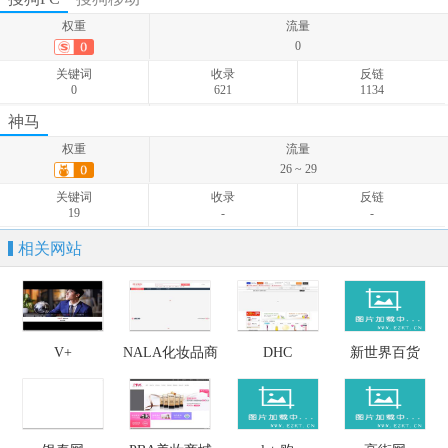
39 ~ 55
权重
流量
关键词
收录
反链
0
91
-
-
关键词
收录
反链
0
621
1134
权重
流量
神马
0
权重
流量
关键词
收录
反链
26 ~ 29
0
-
-
关键词
收录
反链
19
-
-
相关网站
V+
NALA化妆品商
DHC
新世界百货
城